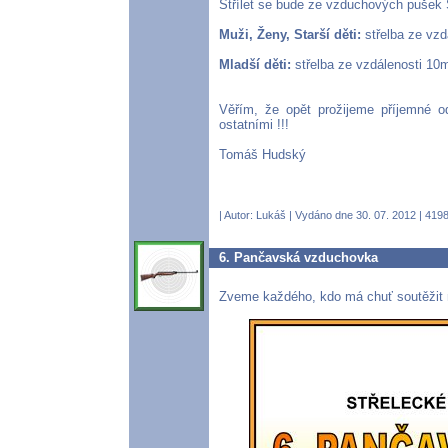
Střílet se bude ze vzduchových pušek S
Muži, Ženy, Starší děti:
střelba ze vzd
Mladší děti:
střelba ze vzdálenosti 10m
Věřím, že opět prožijeme příjemné od
ostatními !!!
Tomáš Hudský
| Autor:
Lukáš
| Vydáno dne 30. 07. 2012 | 4198
6. Pančavská vzduchovka
Zveme každého, kdo má chuť soutěžit 