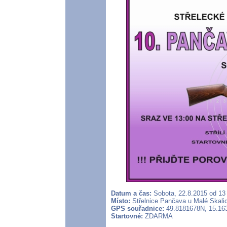
Datum a čas:
Sobota, 22.8.2015 od 13
Místo:
Střelnice Pančava u Malé Skalic
GPS souřadnice:
49.8181678N, 15.16
Startovné:
ZDARMA