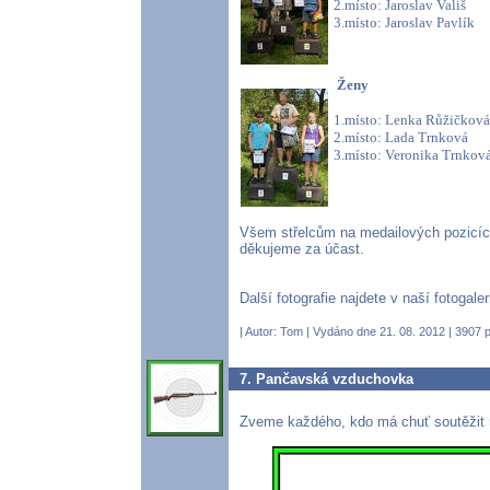
2.místo: Jaroslav Vališ
3.místo: Jaroslav Pavlík
Ženy
1.místo: Lenka Růžičkov
2.místo: Lada Trnková
3.místo: Veronika Trnko
Všem střelcům na medailových pozicíc
děkujeme za účast.
Další fotografie najdete v naší fotogalerii
| Autor:
Tom
| Vydáno dne 21. 08. 2012 | 3907 p
7. Pančavská vzduchovka
Zveme každého, kdo má chuť soutěžit 