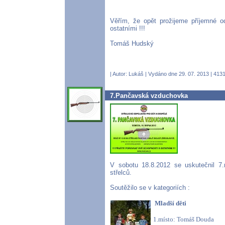
Věřím, že opět prožijeme příjemné od
ostatními !!!
Tomáš Hudský
| Autor:
Lukáš
| Vydáno dne 29. 07. 2013 | 4131
7.Pančavská vzduchovka
V sobotu 18.8.2012 se uskutečnil 7.
střelců.
Soutěžilo se v kategoriích :
Mladší děti
1.místo: Tomáš Douda