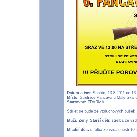
Datum a čas:
Sobota, 13.8.2011 od 13
Místo:
Střelnice Pančava u Malé Skalic
Startovné:
ZDARMA
Střílet se bude ze vzduchových pušek S
Muži, Ženy, Starší děti:
střelba ze vzd
Mladší děti:
střelba ze vzdálenosti 10m