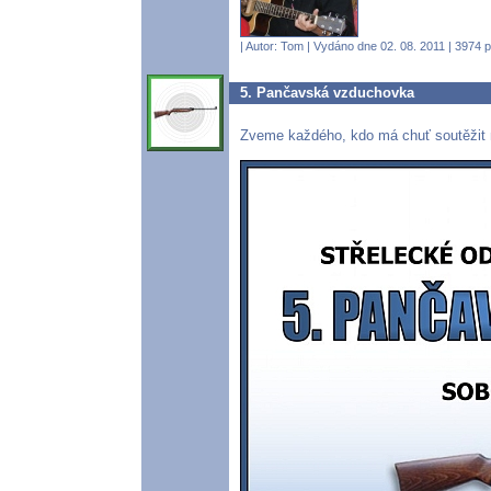
| Autor:
Tom
| Vydáno dne 02. 08. 2011 | 3974 p
5. Pančavská vzduchovka
Zveme každého, kdo má chuť soutěžit 