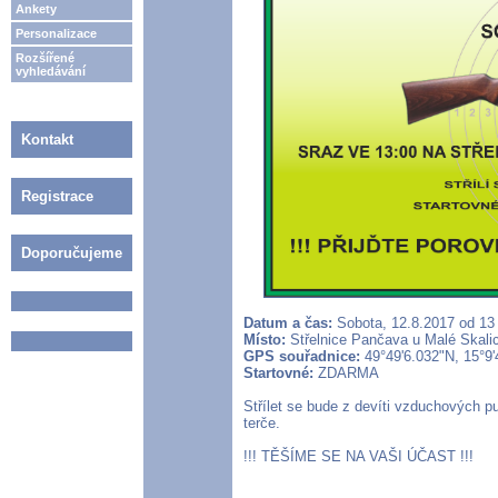
Ankety
Personalizace
Rozšířené
vyhledávání
Kontakt
Registrace
Doporučujeme
Datum a čas:
Sobota, 12.8.2017 od 13
Místo:
Střelnice Pančava u Malé Skalic
GPS souřadnice:
49°49'6.032"N, 15°9
Startovné:
ZDARMA
Střílet se bude z devíti vzduchových 
terče.
!!! TĚŠÍME SE NA VAŠI ÚČAST !!!