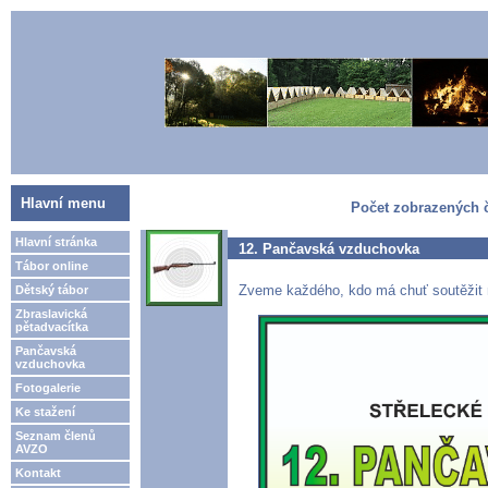
Hlavní menu
Počet zobrazených č
Hlavní stránka
12. Pančavská vzduchovka
Tábor online
Zveme každého, kdo má chuť soutěžit 
Dětský tábor
Zbraslavická
pětadvacítka
Pančavská
vzduchovka
Fotogalerie
Ke stažení
Seznam členů
AVZO
Kontakt