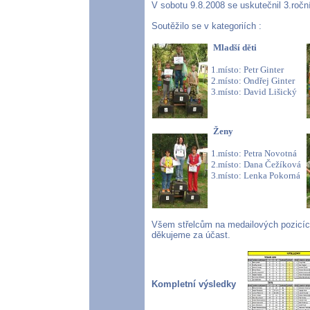
V sobotu 9.8.2008 se uskutečnil 3.ročn
Soutěžilo se v kategoriích :
Mladší děti
1.místo: Petr Ginter
2.místo: Ondřej Ginter
3.místo: David Lišický
Ženy
1.místo: Petra Novotná
2.místo: Dana Čežíková
3.místo: Lenka Pokorná
Všem střelcům na medailových pozicíc
děkujeme za účast.
Kompletní výsledky