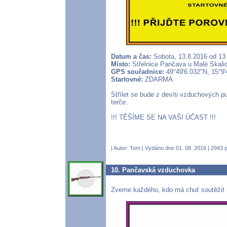
Datum a čas:
Sobota, 13.8.2016 od 13
Místo:
Střelnice Pančava u Malé Skalic
GPS souřadnice:
49°49'6.032"N, 15°9
Startovné:
ZDARMA
Střílet se bude z devíti vzduchových 
terče.
!!! TĚŠÍME SE NA VAŠI ÚČAST !!!
| Autor:
Tom
| Vydáno dne 01. 08. 2016 | 2943 p
10. Pančavská vzduchovka
Zveme každého, kdo má chuť soutěžit 