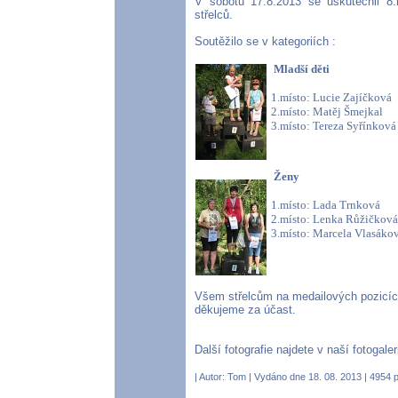
V sobotu 17.8.2013 se uskutečnil 8.
střelců.
Soutěžilo se v kategoriích :
Mladší děti
1.místo: Lucie Zajíčková
2.místo: Matěj Šmejkal
3.místo: Tereza Syřínkov
Ženy
1.místo: Lada Trnková
2.místo: Lenka Růžičko
3.místo: Marcela Vlasák
Všem střelcům na medailových pozicíc
děkujeme za účast.
Další fotografie najdete v naší fotogalerii
| Autor:
Tom
| Vydáno dne 18. 08. 2013 | 4954 p