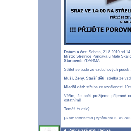
Datum a čas:
Sobota, 21.8.2010 od 14
Místo:
Střelnice Pančava u Malé Skalic
Startovné:
ZDARMA
Střílet se bude ze vzduchových pušek S
Muži, Ženy, Starší děti:
střelba ze vzd
Mladší děti:
střelba ze vzdálenosti 10m
Věřím, že opět prožijeme příjemné od
ostatními!
Tomáš Hudský
| Autor:
administrator
| Vydáno dne 10. 08. 2010
4. Pančavská vzduchovka