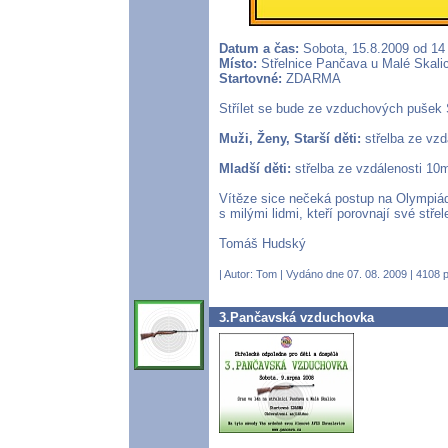
Datum a čas:
Sobota, 15.8.2009 od 14
Místo:
Střelnice Pančava u Malé Skalic
Startovné:
ZDARMA
Střílet se bude ze vzduchových pušek S
Muži, Ženy, Starší děti:
střelba ze vzd
Mladší děti:
střelba ze vzdálenosti 10m
Vítěze sice nečeká postup na Olympiád
s milými lidmi, kteří porovnají své stře
Tomáš Hudský
| Autor:
Tom
| Vydáno dne 07. 08. 2009 | 4108 p
3.Pančavská vzduchovka