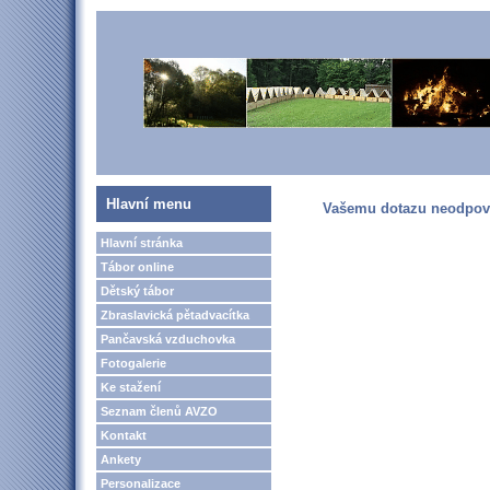
Hlavní menu
Vašemu dotazu neodpovíd
Hlavní stránka
Tábor online
Dětský tábor
Zbraslavická pětadvacítka
Pančavská vzduchovka
Fotogalerie
Ke stažení
Seznam členů AVZO
Kontakt
Ankety
Personalizace