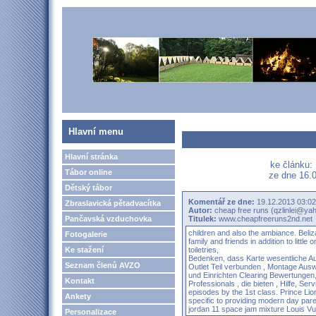
Hlavní menu
Hlavní stránka
ke článku:
Tábor online
ze dne 16.0
Dětský tábor
Komentář ze dne:
19.12.2013 03:02
Zbraslavická pětadvacítka
Autor:
cheap free runs (qzlinlei@ya
Pančavská vzduchovka
Titulek:
www.cheapfreeruns2nd.net
children and also the ambiance. Beliza
Fotogalerie
family and friends in addition to little
Ke stažení
toiletries,
Bedenken, dass Karte wesentliche Au
Seznam členů AVZO
Outlet
Teil verbunden , Montage Ausw
und Einrichten Clearing Bewertungen
Kontakt
Professionals , die bieten , Hilfe, Se
episodes by the 1st class. Prince Li
Ankety
specific to providing modern day paren
jordan 11 space jam
mixture
Louis Vu
Personalizace