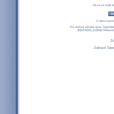
Dá se ve vodě p
V rámci komen
Pro vložení tučného textu, hyperlin
[b]tučné[/b], [url]http://www
Zo
Zobrazit člán