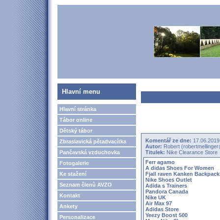
Hlavní menu
Hlavní stránka
Tábor online
Dětský tábor
Komentář ze dne:
17.06.2019
Zbraslavická pětadvacítka
Autor:
Robert (robertmellinge
Pančavská vzduchovka
Titulek:
Nike Clearance Store
Ferr agamo
Fotogalerie
A didas Shoes For Women
Ke stažení
Fjall raven Kanken Backpack
Nike Shoes Outlet
Seznam členů AVZO
Adida s Trainers
Pandora Canada
Kontakt
Nike UK
Air Max 97
Ankety
Adidas Store
Yeezy Boost 500
Personalizace