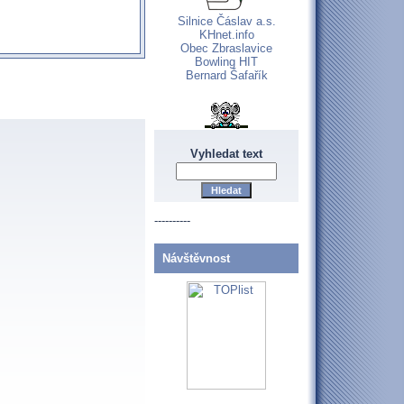
Silnice Čáslav a.s.
KHnet.info
Obec Zbraslavice
Bowling HIT
Bernard Šafařík
Vyhledat text
----------
Návštěvnost