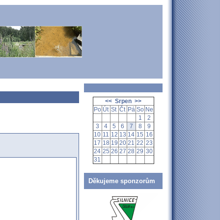
<<
Srpen
>>
Po
Út
St
Čt
Pá
So
Ne
1
2
3
4
5
6
7
8
9
10
11
12
13
14
15
16
17
18
19
20
21
22
23
24
25
26
27
28
29
30
31
Děkujeme sponzorům