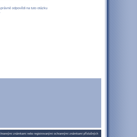
 správné odpovědi na tuto otázku
.
ochrannými známkami nebo registrovanými ochrannými známkami příslušných