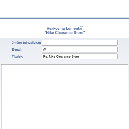
Reakce na komentář
"Nike Clearance Store"
Jméno (přezdívka):
E-mail:
Titulek: