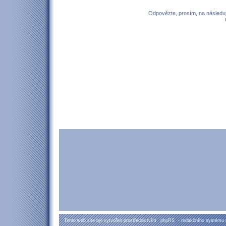
Odpovězte, prosím, na následují
Tento web site byl vytvořen prostřednictvím
phpRS
- redakčního systému 