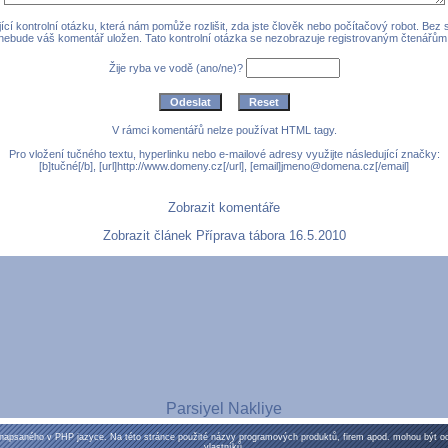
cí kontrolní otázku, která nám pomůže rozlišit, zda jste člověk nebo počítačový robot. Bez
nebude váš komentář uložen. Tato kontrolní otázka se nezobrazuje registrovaným čtenářům
Žije ryba ve vodě (ano/ne)?
V rámci komentářů nelze používat HTML tagy.
Pro vložení tučného textu, hyperlinku nebo e-mailové adresy využijte následující značky:
[b]tučné[/b], [url]http://www.domeny.cz[/url], [email]jmeno@domena.cz[/email]
Zobrazit komentáře
Zobrazit článek Příprava tábora 16.5.2010
Parsiyel Nakliye
napsaného v PHP jazyce. Na této stránce použité názvy programových produktů, firem apod. mohou být 
vlastníků.