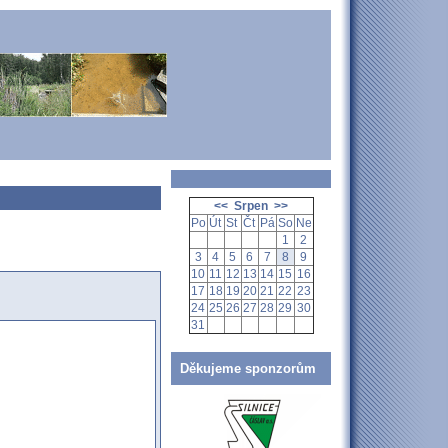
<<
Srpen
>>
Po
Út
St
Čt
Pá
So
Ne
1
2
3
4
5
6
7
8
9
10
11
12
13
14
15
16
17
18
19
20
21
22
23
24
25
26
27
28
29
30
31
Děkujeme sponzorům