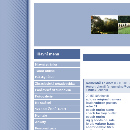
Hlavní menu
Hlavní stránka
Tábor online
Dětský tábor
Komentář ze dne:
03.11.2015
Zbraslavická pětadvacítka
Autor:
chenlili (chenmeinv@ou
Pančavská vzduchovka
Titulek:
chenlili
20151103chenlili
Fotogalerie
adidas original trainers
Ke stažení
louis vuitton purses
retro 11
Seznam členů AVZO
coach outlet store
coach factory outlet
Kontakt
coach outlet
ug g boots on sale
Ankety
lo uis vuitton bags
abercr ombie fitch
Personalizace