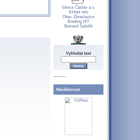
Silnice Čáslav a.s.
KHnet.info
Obec Zbraslavice
Bowling HIT
Bernard Šafařík
Vyhledat text
----------
Návštěvnost