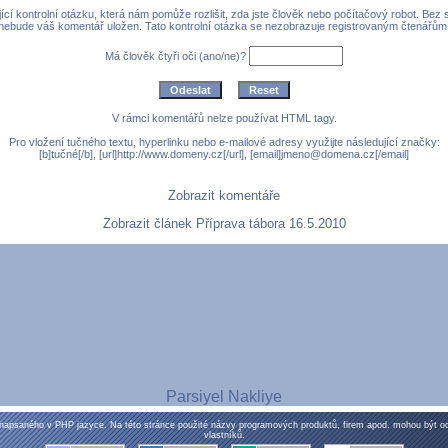
cí kontrolní otázku, která nám pomůže rozlišit, zda jste člověk nebo počítačový robot. Bez
nebude váš komentář uložen. Tato kontrolní otázka se nezobrazuje registrovaným čtenářům
Má člověk čtyři oči (ano/ne)?
V rámci komentářů nelze používat HTML tagy.
Pro vložení tučného textu, hyperlinku nebo e-mailové adresy využijte následující značky:
[b]tučné[/b], [url]http://www.domeny.cz[/url], [email]jmeno@domena.cz[/email]
Zobrazit komentáře
Zobrazit článek Příprava tábora 16.5.2010
Parsiyel Nakliye
napsaného v PHP jazyce. Na této stránce použité názvy programových produktů, firem apod. mohou být 
vlastníků.