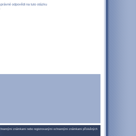
 správné odpovědi na tuto otázku
.
ochrannými známkami nebo registrovanými ochrannými známkami příslušných