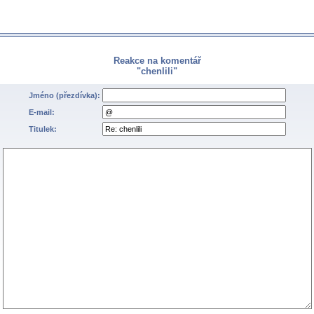
Reakce na komentář
"chenlili"
Jméno (přezdívka):
E-mail:
Titulek: