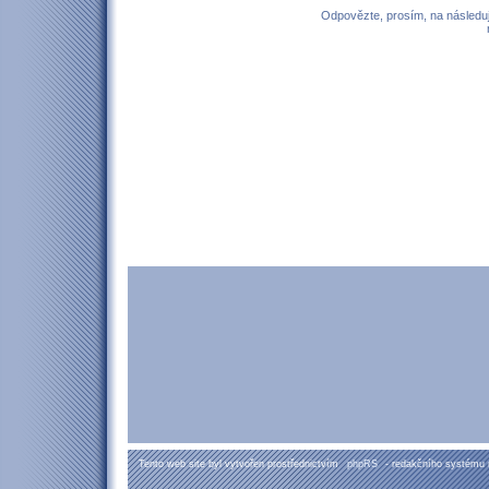
Odpovězte, prosím, na následují
Tento web site byl vytvořen prostřednictvím
phpRS
- redakčního systému 